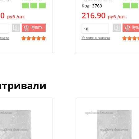
Код: 3769
40
216.90
руб./шт.
руб./шт.
Купить
Куп
аказа
Условия заказа
атривали