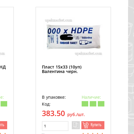
ПНД
Пласт 15х33 (10уп)
Валентина черн.
е:
В упаковке:
Наличие:
Код:
383.50
руб./шт.
ить
Купить