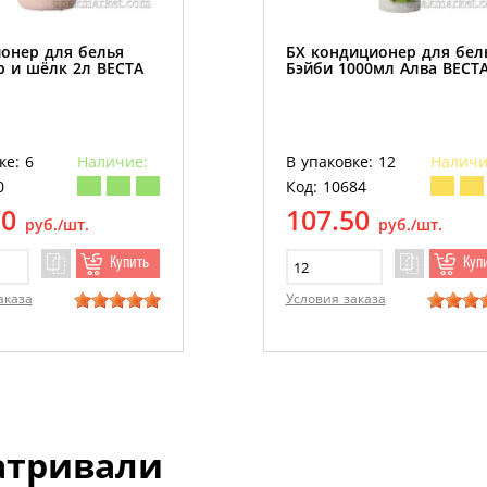
онер для белья
БХ кондиционер для бел
 и шёлк 2л ВЕСТА
Бэйби 1000мл Алва ВЕСТ
ке: 6
Наличие:
В упаковке: 12
Наличи
0
Код: 10684
70
107.50
руб./шт.
руб./шт.
Купить
Куп
аказа
Условия заказа
атривали