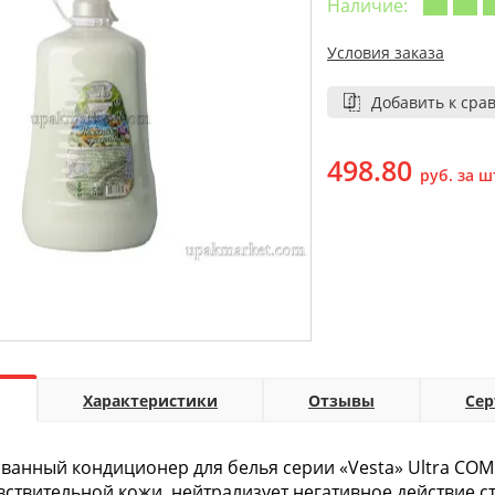
Наличие:
Условия заказа
Добавить к сра
498.80
руб. за ш
Характеристики
Отзывы
Се
анный кондиционер для белья серии «Vesta» Ultra COMF
вствительной кожи, нейтрализует негативное действие 