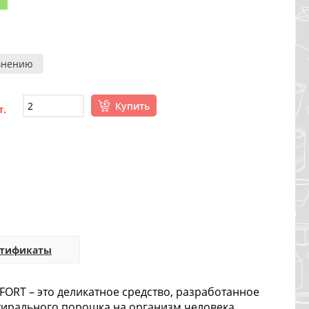
внению
Купить
т.
ртификаты
ORT – это деликатное средство, разработанное
стирального порошка на организм человека.