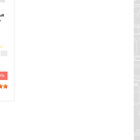
ья
А
е:
ить