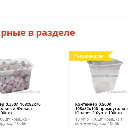
рные в разделе
Рекомендуем
ер 0,350л 108х82х70
Контейнер 0,500л
ольный Юпласт
108х82х106 прямоугольн
100шт/
Юпласт /10уп х 100шт/
100шт крышка к
10 уп х 100шт крышка к
ру код 10066
контейнеру код 10066