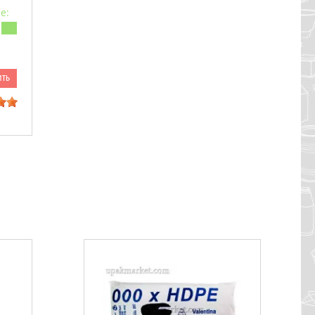
е:
ить