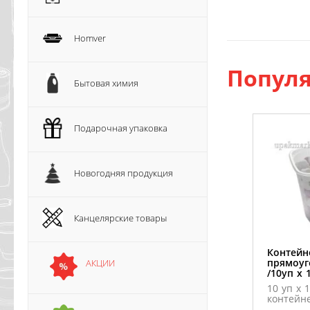
Homver
Популя
Бытовая химия
Подарочная упаковка
Новогодняя продукция
Канцелярские товары
Контейн
прямоуг
АКЦИИ
/10уп х 
10 уп х 
контейне