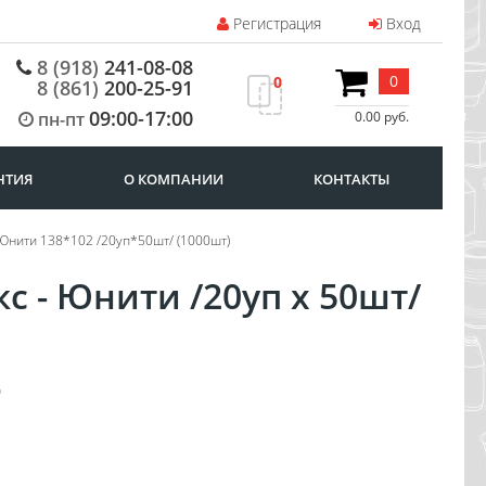
Регистрация
Вход
8 (918)
241-08-08
0
0
8 (861)
200-25-91
09:00-17:00
пн-пт
0.00 руб.
НТИЯ
О КОМПАНИИ
КОНТАКТЫ
 Юнити 138*102 /20уп*50шт/ (1000шт)
с - Юнити /20уп х 50шт/
0