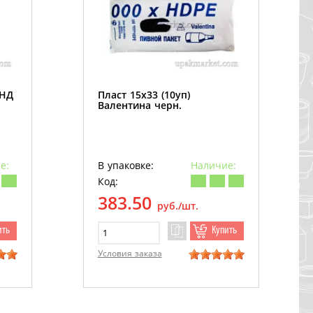
ПНД
Пласт 15х33 (10уп)
Валентина черн.
е:
В упаковке:
Наличие:
Код:
383.50
руб./шт.
ить
Купить
Условия заказа