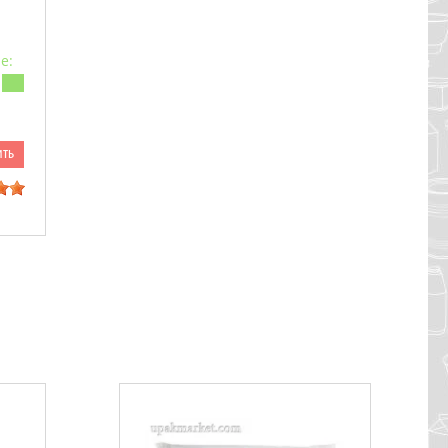
е:
ить