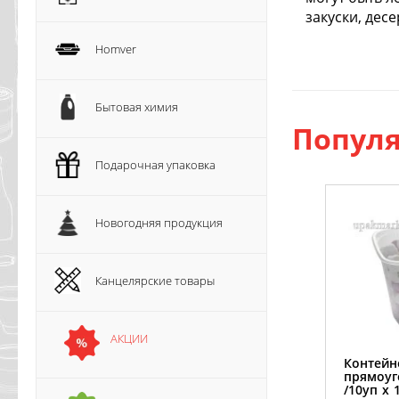
закуски, дес
Homver
Бытовая химия
Популя
Подарочная упаковка
Новогодняя продукция
Канцелярские товары
АКЦИИ
Контейн
прямоуг
/10уп х 