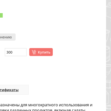
внению
Купить
ртификаты
дназначены для многократного использования и
ковки различных продуктов, включая салаты,