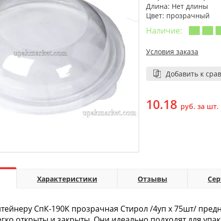
Длина: Нет длины
Цвет: прозрачный
Наличие:
Условия заказа
Добавить к сра
10.18
руб. за шт.
Характеристики
Отзывы
Се
тейнеру СпК-190К прозрачная Стирол /4уп х 75шт/ пре
егко открыты и закрыты. Они идеально подходят для упа