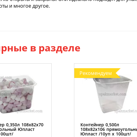
ерты и многое другое.
рные в разделе
Рекомендуем
ер 0,350л 108х82х70
Контейнер 0,500л
ольный Юпласт
108х82х106 прямоугольн
100шт/
Юпласт /10уп х 100шт/