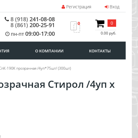
Регистрация
Вход
8 (918)
241-08-08
0
0
8 (861)
200-25-91
09:00-17:00
пн-пт
0.00 руб.
НТИЯ
О КОМПАНИИ
КОНТАКТЫ
СпК-190К прозрачная /4уп*75шт/ (300шт)
озрачная Стирол /4уп х
ы