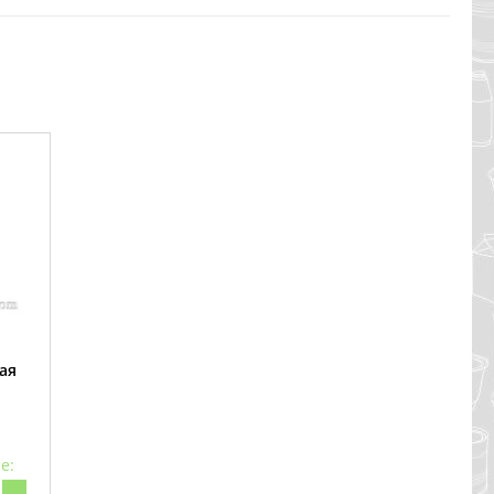
ая
е: