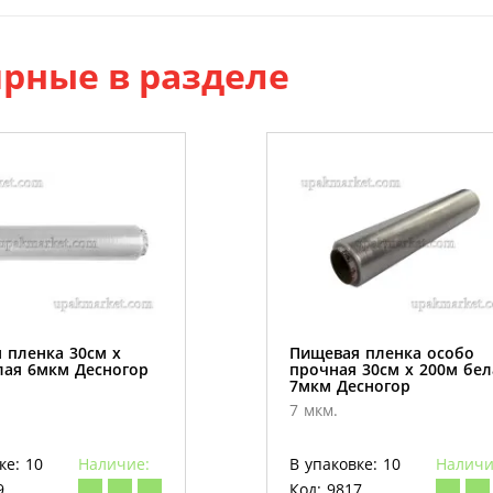
рные в разделе
 пленка 30см х
Пищевая пленка особо
лая 6мкм Десногор
прочная 30см х 200м бел
7мкм Десногор
7 мкм.
ке: 10
Наличие:
В упаковке: 10
Наличи
9
Код: 9817