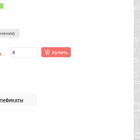
внению
Купить
т.
ртификаты