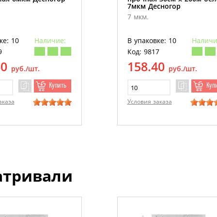
7мкм Десногор
7 мкм.
ке: 10
Наличие:
В упаковке: 10
Наличи
9
Код: 9817
60
158.40
руб./шт.
руб./шт.
Купить
Куп
аказа
Условия заказа
атривали