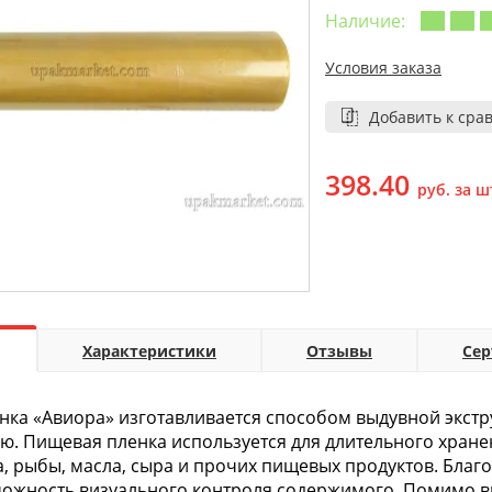
Наличие:
Условия заказа
Добавить к сра
398.40
руб. за ш
Характеристики
Отзывы
Се
ка «Авиора» изготавливается способом выдувной экстр
ю. Пищевая пленка используется для длительного хране
а, рыбы, масла, сыра и прочих пищевых продуктов. Бла
можность визуального контроля содержимого. Помимо 