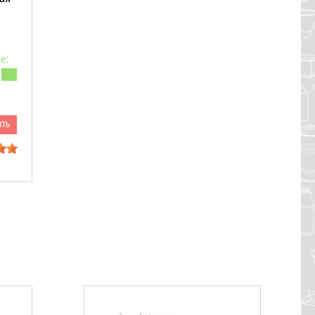
е:
ить