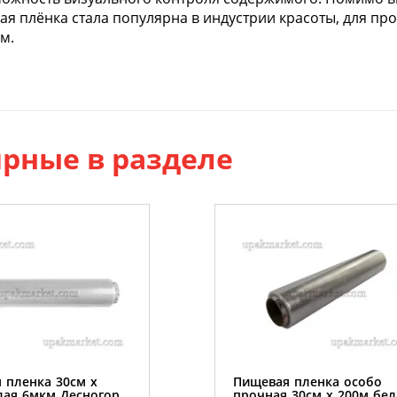
я плёнка стала популярна в индустрии красоты, для пр
м.
рные в разделе
 пленка 30см х
Пищевая пленка особо
лая 6мкм Десногор
прочная 30см х 200м бел