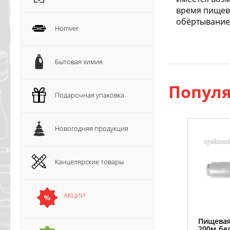
время пищева
обёртывание
Homver
Бытовая химия
Популя
Подарочная упаковка
Новогодняя продукция
Канцелярские товары
АКЦИИ
Пищевая
200м бе