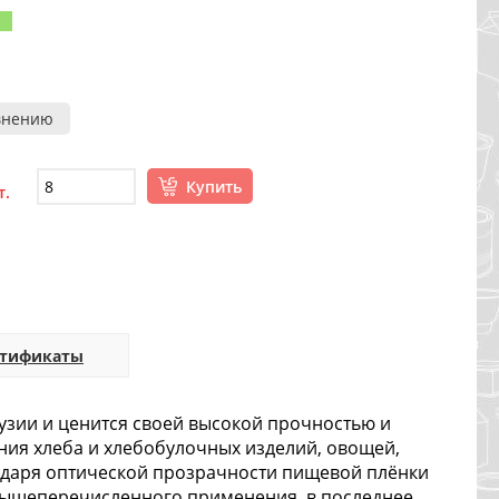
внению
Купить
т.
ртификаты
узии и ценится своей высокой прочностью и
ния хлеба и хлебобулочных изделий, овощей,
годаря оптической прозрачности пищевой плёнки
вышеперечисленного применения, в последнее