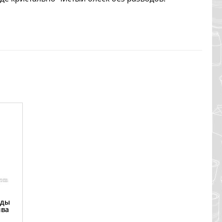
уды
лва