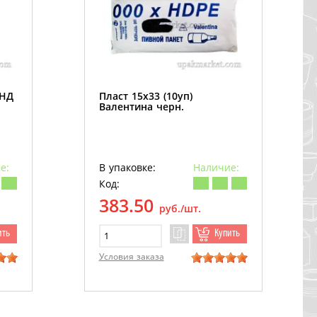
ПНД
Пласт 15х33 (10уп)
Валентина черн.
е:
В упаковке:
Наличие:
Код:
383.50
руб./шт.
ить
Купить
Условия заказа