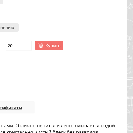
внению
Купить
ртификаты
ами. Отлично пенится и легко смывается водой.
де кристально чистый блеск без разводов.