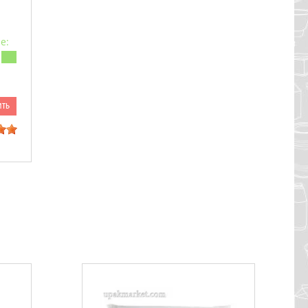
е:
ить