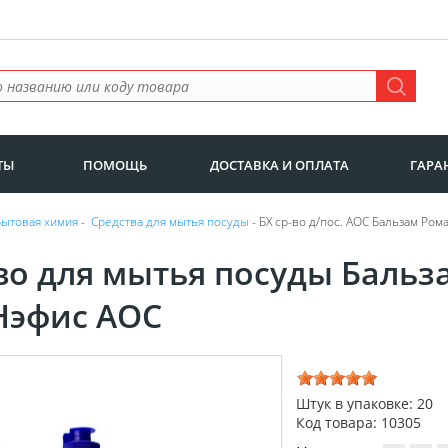
ТЫ
ПОМОЩЬ
ДОСТАВКА И ОПЛАТА
ГАРА
Бытовая химия
-
Средства для мытья посуды
- БХ ср-во д/пос. АОС Бальзам Ро
во для мытья посуды Баль
Нэфис AOС
Штук в упаковке: 20
Код товара: 10305