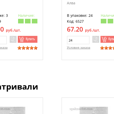
Алва
ке: 3
Наличие:
В упаковке: 24
Наличи
9
Код: 6527
70
67.20
руб./шт.
руб./шт.
Купить
Куп
аказа
Условия заказа
атривали