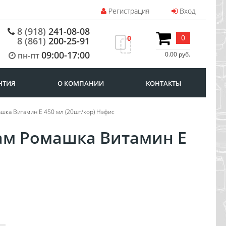
Регистрация
Вход
8 (918)
241-08-08
0
0
8 (861)
200-25-91
09:00-17:00
пн-пт
0.00 руб.
НТИЯ
О КОМПАНИИ
КОНТАКТЫ
машка Витамин Е 450 мл (20шт/кор) Нэфис
зам Ромашка Витамин Е