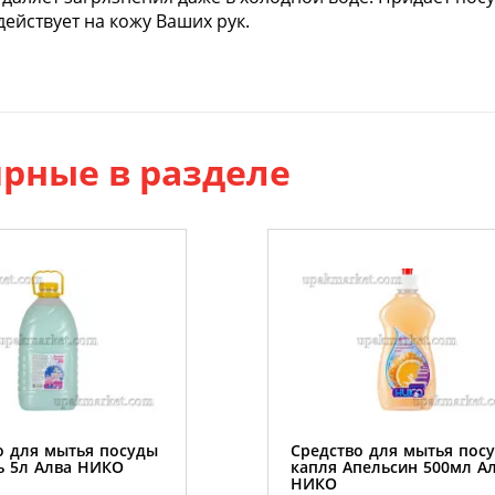
ействует на кожу Ваших рук.
рные в разделе
о для мытья посуды
Средство для мытья пос
ь 5л Алва НИКО
капля Апельсин 500мл А
НИКО