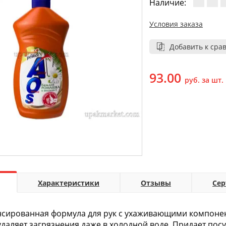
Наличие:
Условия заказа
Добавить к сра
93.00
руб. за шт.
Характеристики
Отзывы
Се
сированная формула для рук с ухаживающими компонент
даляет загрязнения даже в холодной воде. Придает посу