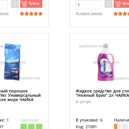
Купить
Куп
аказа
Условия заказа
ный порошок
Жидкое средство для ст
 9кг Универсальный
"Нежный бриз" 2л ЧАЙКА
кое море ЧАЙКА
6 шт/уп
ке: 1
Наличие:
В упаковке: 6
Наличи
97
Код: 21081