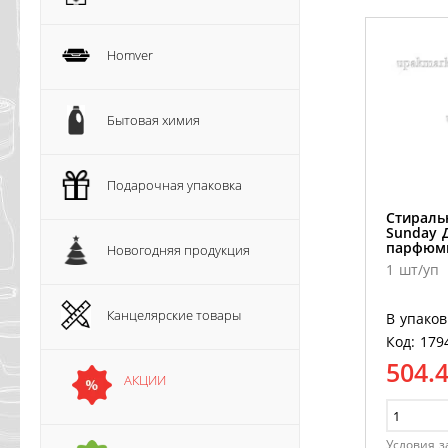
Homver
Бытовая химия
Подарочная упаковка
Стираль
Sunday 
парфюми
Новогодняя продукция
1 шт/уп
Канцелярские товары
В упаков
Код: 179
504.
АКЦИИ
Условия з