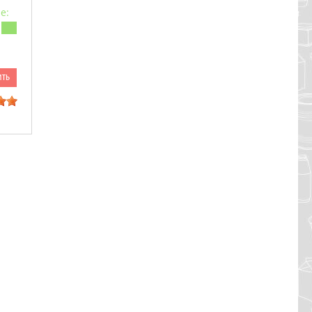
е:
ить