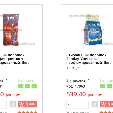
ный порошок
Стиральный порошок
Для цветного
Sunday Универсал
рованный, 5кг.
парфюмированный, 5кг.
1 шт/уп
ке: 1
Наличие:
В упаковке: 1
Наличи
41
Код: 17963
40
539.40
руб./шт.
руб./шт.
Купить
Куп
аказа
Условия заказа