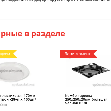
рные в разделе
ндуем
Лови момент
 пластиковая 170мм
Комбо-тарелка
трон /28уп х 100шт/
250х250х20мм большая
чёрная ВЗЛП
00шт