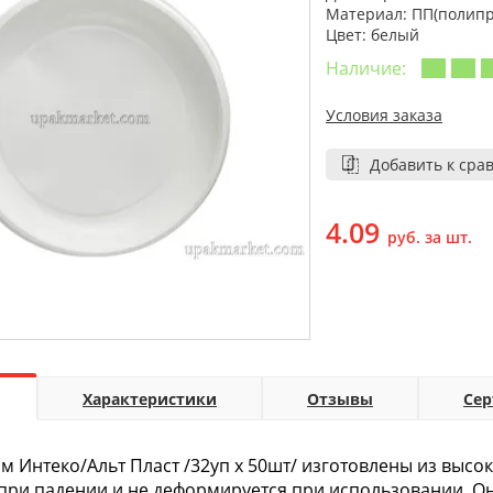
Материал: ПП(полип
Цвет: белый
Наличие:
Условия заказа
Добавить к сра
4.09
руб. за шт.
Характеристики
Отзывы
Се
м Интеко/Альт Пласт /32уп х 50шт/ изготовлены из высо
при падении и не деформируется при использовании. Он