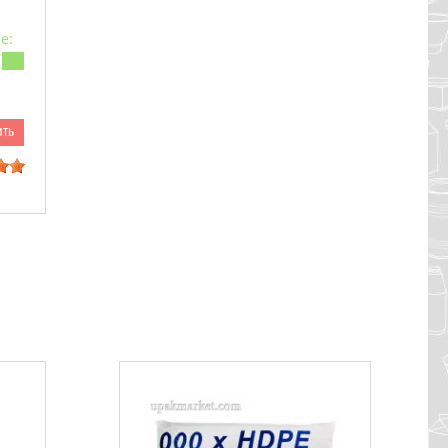
е:
ить