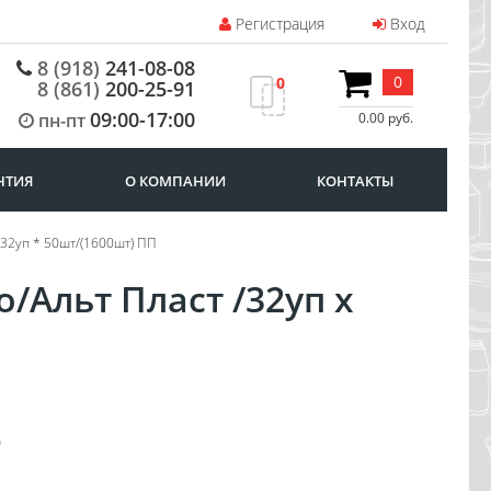
Регистрация
Вход
8 (918)
241-08-08
0
0
8 (861)
200-25-91
09:00-17:00
пн-пт
0.00 руб.
НТИЯ
О КОМПАНИИ
КОНТАКТЫ
/32уп * 50шт/(1600шт) ПП
/Альт Пласт /32уп х
0