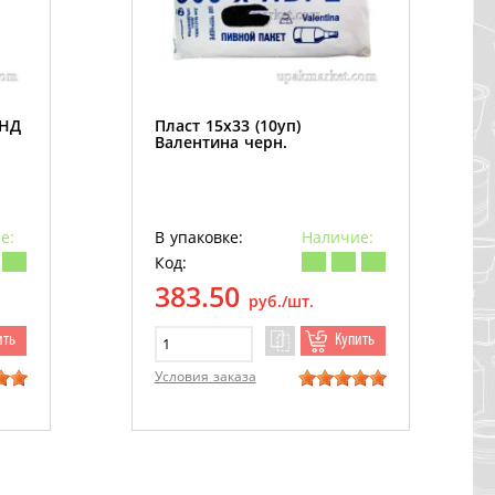
ПНД
Пласт 15х33 (10уп)
Валентина черн.
е:
В упаковке:
Наличие:
Код:
383.50
руб./шт.
ить
Купить
Условия заказа