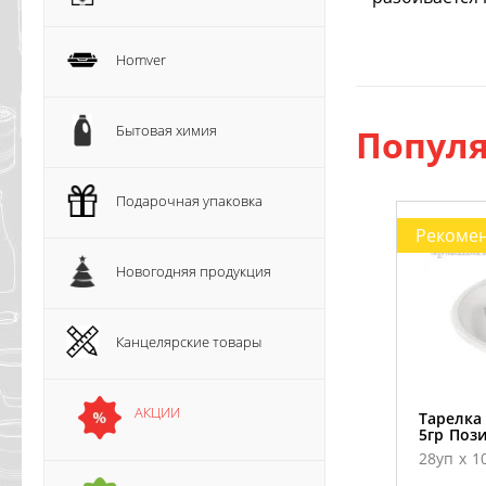
Homver
Бытовая химия
Популя
Подарочная упаковка
Рекоме
Новогодняя продукция
Канцелярские товары
АКЦИИ
Тарелка
5гр Пози
28уп х 1