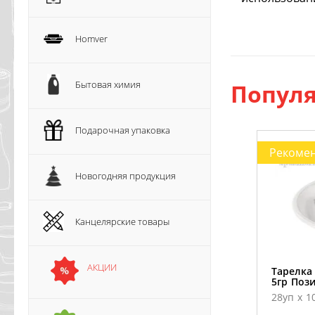
Homver
Бытовая химия
Популя
Подарочная упаковка
Рекоме
Новогодняя продукция
Канцелярские товары
АКЦИИ
Тарелка
5гр Пози
28уп х 1