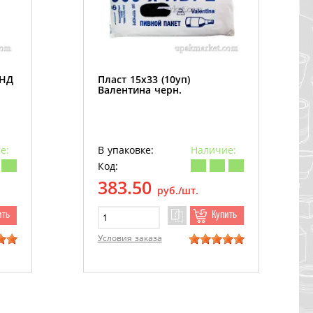
ПНД
Пласт 15х33 (10уп)
Валентина черн.
е:
В упаковке:
Наличие:
Код:
383.50
руб./шт.
ить
Купить
Условия заказа