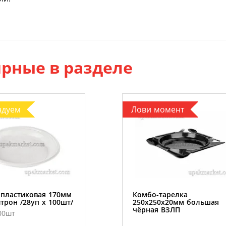
рные в разделе
ндуем
Лови момент
 пластиковая 170мм
Комбо-тарелка
трон /28уп х 100шт/
250х250х20мм большая
чёрная ВЗЛП
00шт