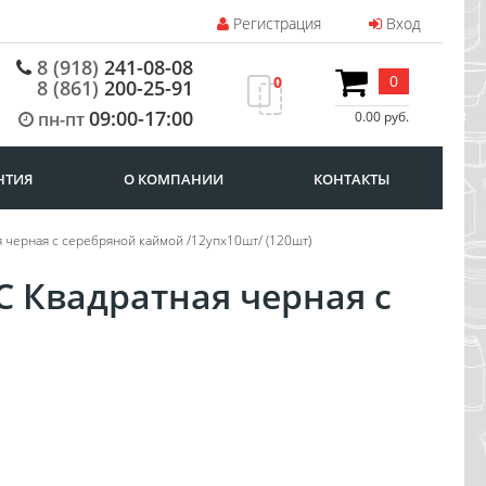
Регистрация
Вход
8 (918)
241-08-08
0
0
8 (861)
200-25-91
09:00-17:00
пн-пт
0.00 руб.
НТИЯ
О КОМПАНИИ
КОНТАКТЫ
 черная с серебряной каймой /12упх10шт/ (120шт)
С Квадратная черная с