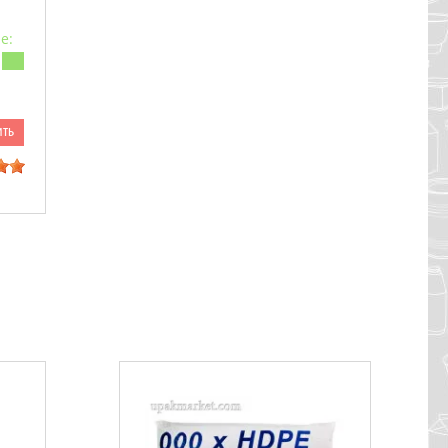
е:
ить