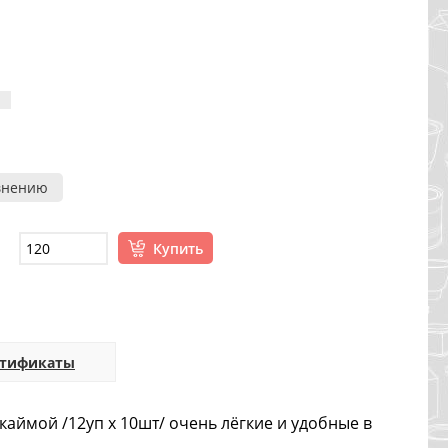
внению
Купить
ртификаты
аймой /12уп х 10шт/ очень лёгкие и удобные в