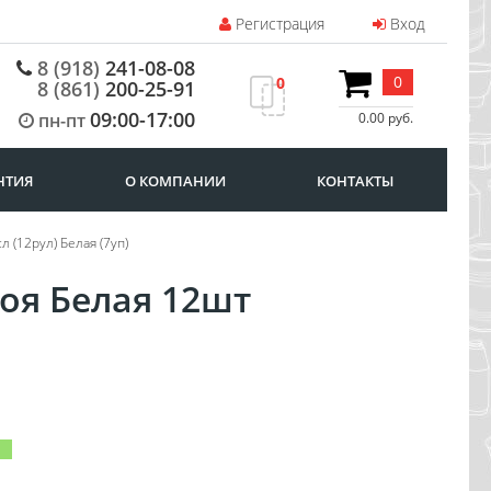
Регистрация
Вход
8 (918)
241-08-08
0
0
8 (861)
200-25-91
09:00-17:00
пн-пт
0.00 руб.
НТИЯ
О КОМПАНИИ
КОНТАКТЫ
л (12рул) Белая (7уп)
оя Белая 12шт