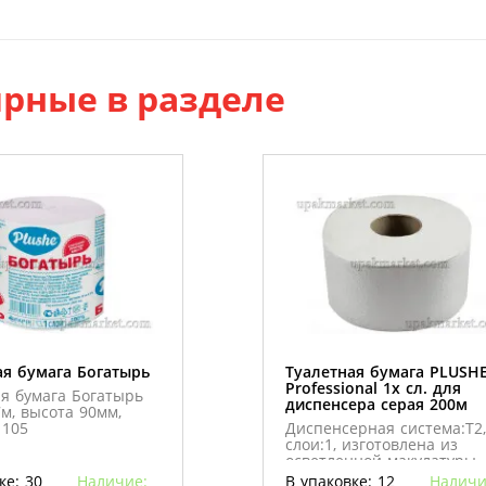
рные в разделе
ая бумага Богатырь
Туалетная бумага PLUSH
Professional 1х сл. для
я бумага Богатырь
диспенсера серая 200м
м, высота 90мм,
 105
Диспенсерная система:Т2,
слои:1, изготовлена из
осветленной макулатуры,
ширина листа: 9 см длин
ке: 30
Наличие:
В упаковке: 12
Наличи