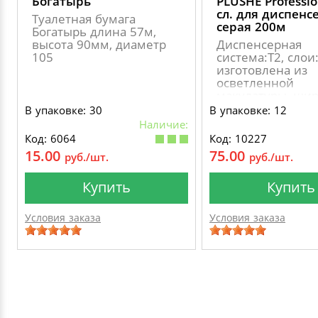
Богатырь
PLUSHE Professio
сл. для диспенс
Туалетная бумага
серая 200м
Богатырь длина 57м,
высота 90мм, диаметр
Диспенсерная
105
система:Т2, слои:
изготовлена из
осветленной
макулатуры, ши
листа: 9 см длин
В упаковке: 30
В упаковке: 12
рулона: 200 м., 
Наличие:
втулки: 60 мм., 
Код: 6064
Код: 10227
рулона: 180 мм
15.00
75.00
руб./шт.
руб./шт.
Купить
Купить
Условия заказа
Условия заказа