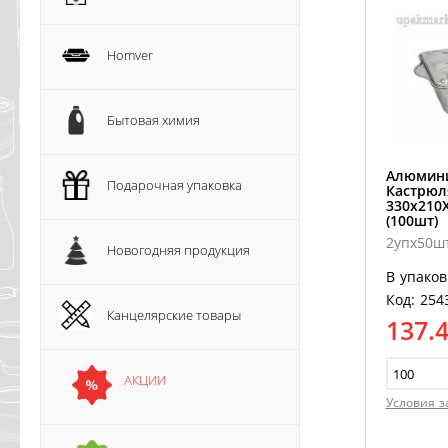
Homver
Бытовая химия
Алюмин
Подарочная упаковка
Кастрюл
330х210
(100шт)
2упх50ш
Новогодняя продукция
В упаков
Код: 254
Канцелярские товары
137.
АКЦИИ
Условия з