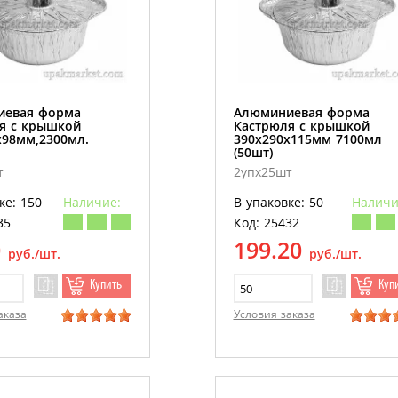
иевая форма
Алюминиевая форма
я с крышкой
Кастрюля с крышкой
х98мм,2300мл.
390х290х115мм 7100мл
(50шт)
т
2упх25шт
ке: 150
Наличие:
В упаковке: 50
Наличи
35
Код: 25432
0
199.20
руб./шт.
руб./шт.
Купить
Куп
аказа
Условия заказа