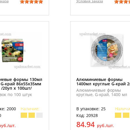
аказа
Условия заказа
иевые формы 130мл
Алюминиевые формы
 G-край 86х55х35мм
1400мл круглые G-край 
/20уп х 100шт/
Алюминиевые формы
вок по 100 штук
круглые, G-край, 1400 мл
ке: 2000
Наличие:
В упаковке: 25
Наличи
0
Код: 20928
84.94
руб./шт.
руб./шт.