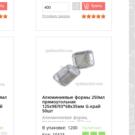
ить
Купить
Условия заказа
0мл
Алюминиевые формы 250мл
прямоугольная
й
125х98/93*68х35мм G-край
50шт
Алюминиевая форма,
прямоугольная, 250 мл.
е:
В упаковке: 1200
Наличие:
Код: 10423