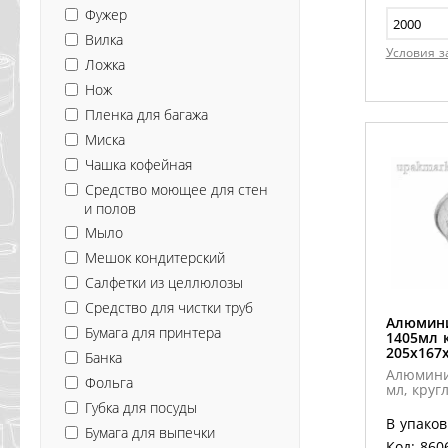
Фужер
Вилка
Условия з
Ложка
Нож
Пленка для багажа
Миска
Чашка кофейная
Средство моющее для стен
и полов
Мыло
Мешок кондитерский
Салфетки из целлюлозы
Средство для чистки труб
Алюмин
Бумага для принтера
1405мл 
205х167
Банка
Алюмини
Фольга
мл, круг
Губка для посуды
В упаков
Бумага для выпечки
Код: 860