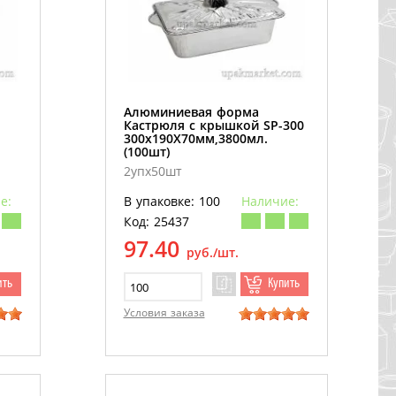
Алюминиевая форма
Кастрюля с крышкой SP-300
300х190Х70мм,3800мл.
(100шт)
2упх50шт
е:
В упаковке: 100
Наличие:
Код: 25437
97.40
руб./шт.
ить
Купить
Условия заказа