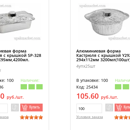
иевая форма
Алюминиевая форма
я с крышкой SP-328
Кастрюля с крышкой Y29
Х95мм,4200мл.
294х112мм 3200мл(100шт
4упх25шт
т
ке: 100
Наличие:
В упаковке: 100
Наличи
36
Код: 25434
40
105.60
руб./шт.
руб./шт.
Купить
Куп
аказа
Условия заказа