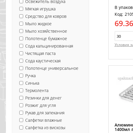
Освежитель воздуха
В упаков
Мягкая игрушка
Код: 210
Средство для ковров
69.3
Мыло жидкое
Мыло хозяйственное
Полотенце бумажное
Условия з
Сода кальцинированная
Чистящая паста
Сода каустическая
Полотенце универсальное
Ручка
Синька
Термолента
Резинки для денег
Розжиг для угля
Рукав для запекания
Салфетки влажные
Алюмин
Салфетка из вискозы
1400мл 