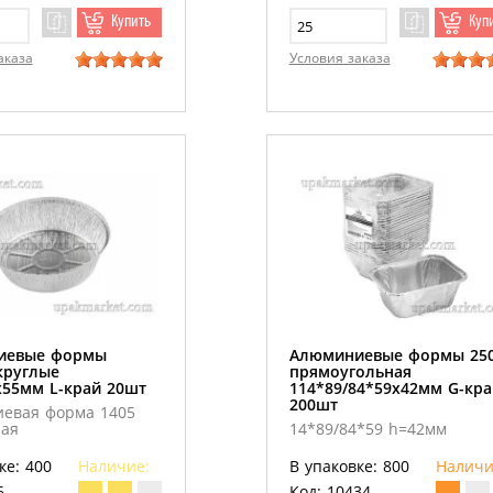
Купить
Куп
аказа
Условия заказа
иевые формы
Алюминиевые формы 25
круглые
прямоугольная
х55мм L-край 20шт
114*89/84*59х42мм G-кра
200шт
евая форма 1405
лая
14*89/84*59 h=42мм
ке: 400
Наличие:
В упаковке: 800
Наличи
6
Код: 10434