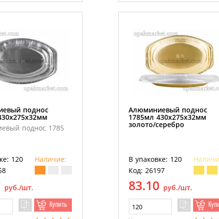
иевый поднос
Алюминиевый поднос
430х275х32мм
1785мл 430х275х32мм
золото/серебро
евый поднос 1785
ке: 120
Наличие:
В упаковке: 120
Наличи
58
Код: 26197
7
83.10
руб./шт.
руб./шт.
Купить
Куп