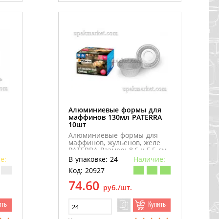
Алюминиевые формы для
маффинов 130мл PATERRA
10шт
Алюминиевые формы для
маффинов, жульенов, желе
PATERRA Размер: 8,6 х 5,5 см.,
объем:130 мл.
е:
В упаковке: 24
Наличие:
Код: 20927
74.60
руб./шт.
ить
Купить