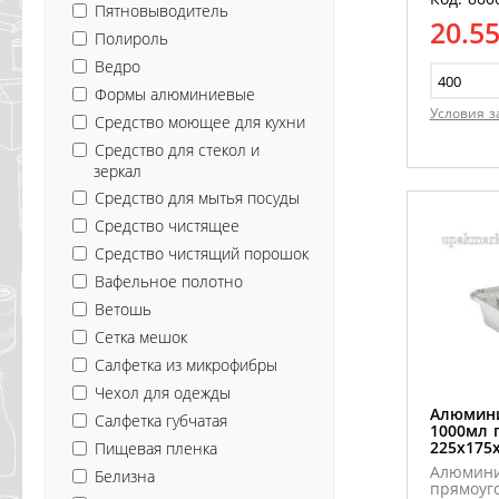
Пятновыводитель
20.5
Полироль
Ведро
Формы алюминиевые
Условия з
Средство моющее для кухни
Средство для стекол и
зеркал
Средство для мытья посуды
Средство чистящее
Средство чистящий порошок
Вафельное полотно
Ветошь
Сетка мешок
Салфетка из микрофибры
Чехол для одежды
Алюмин
Салфетка губчатая
1000мл 
225х175
Пищевая пленка
Алюмини
Белизна
прямоуго