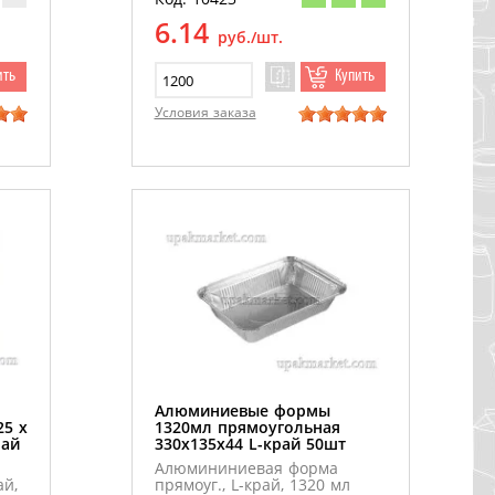
6.14
руб./шт.
ить
Купить
Условия заказа
Алюминиевые формы
25 х
1320мл прямоугольная
рай
330х135х44 L-край 50шт
Алюмининиевая форма
й,
прямоуг., L-край, 1320 мл