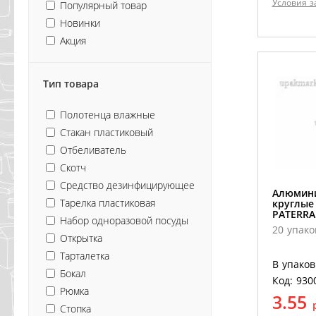
Условия з
Популярный товар
Новинки
Акция
Тип товара
Полотенца влажные
Стакан пластиковый
Отбеливатель
Скотч
Средство дезинфицирующее
Алюмин
Тарелка пластиковая
круглые
PATERRA 
Набор одноразовой посуды
20 упако
Открытка
Тарталетка
В упаков
Бокал
Код: 930
Рюмка
3.55
Стопка