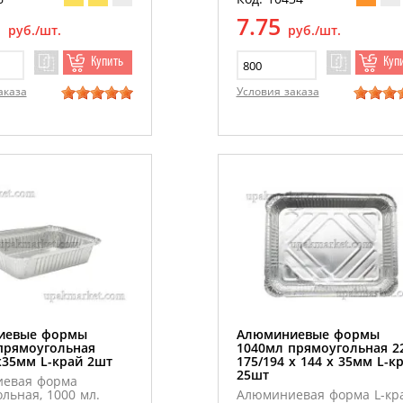
5
7.75
руб./шт.
руб./шт.
Купить
Куп
аказа
Условия заказа
иевые формы
Алюминиевые формы
прямоугольная
1040мл прямоугольная 2
х35мм L-край 2шт
175/194 х 144 х 35мм L-к
25шт
евая форма
льная, 1000 мл.
Алюминиевая форма L-кра