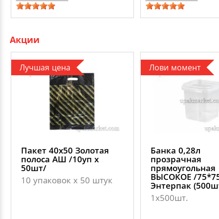
Акции
Лучшая цена
Лови момент
Пакет 40х50 Золотая
Банка 0,28л
полоса АШ /10уп х
прозрачная
50шт/
прямоугольная
ВЫСОКОЕ /75*75
10 упаковок х 50 штук
Энтерпак (500ш
1х500шт.